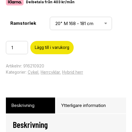
Delbetala från
403 kr/mån
Ramstorlek
Lägg till i varukorg
Artikelnr:
916210920
Kategorier:
Cykel
,
Herrcyklar
,
Hybrid herr
Beskrivning
Ytterligare information
Beskrivning