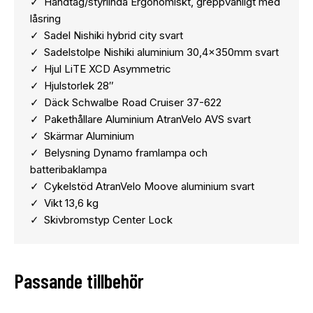
Handtag/styrlinda Ergonomiskt, greppvänligt med
låsring
Sadel Nishiki hybrid city svart
Sadelstolpe Nishiki aluminium 30,4x350mm svart
Hjul LiTE XCD Asymmetric
Hjulstorlek 28″
Däck Schwalbe Road Cruiser 37-622
Pakethållare Aluminium AtranVelo AVS svart
Skärmar Aluminium
Belysning Dynamo framlampa och
batteribaklampa
Cykelstöd AtranVelo Moove aluminium svart
Vikt 13,6 kg
Skivbromstyp Center Lock
Passande tillbehör