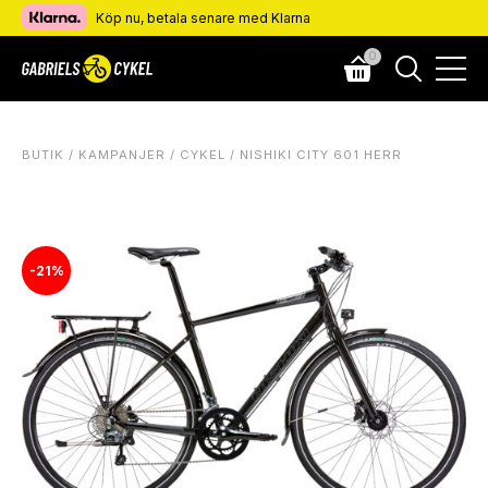
Köp nu, betala senare med Klarna
0
BUTIK
/
KAMPANJER
/
CYKEL
/ NISHIKI CITY 601 HERR
-21%