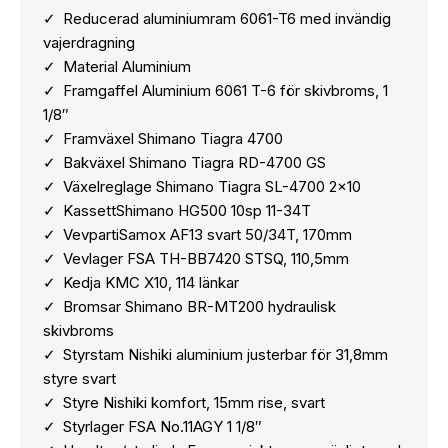
Reducerad aluminiumram 6061-T6 med invändig
vajerdragning
Material Aluminium
Framgaffel Aluminium 6061 T-6 för skivbroms, 1
1/8″
Framväxel Shimano Tiagra 4700
Bakväxel Shimano Tiagra RD-4700 GS
Växelreglage Shimano Tiagra SL-4700 2×10
KassettShimano HG500 10sp 11-34T
VevpartiSamox AF13 svart 50/34T, 170mm
Vevlager FSA TH-BB7420 STSQ, 110,5mm
Kedja KMC X10, 114 länkar
Bromsar Shimano BR-MT200 hydraulisk
skivbroms
Styrstam Nishiki aluminium justerbar för 31,8mm
styre svart
Styre Nishiki komfort, 15mm rise, svart
Styrlager FSA No.11AGY 1 1/8″