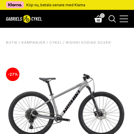
Köp nu, betala senare med Klarna
0
BUTIK
/
KAMPANJER
/
CYKEL
/ NISHIKI KODIAK SILVER
-27%