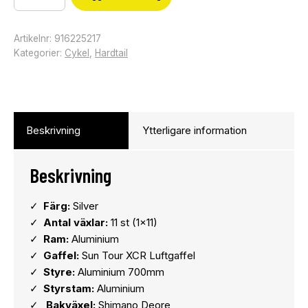
Artikelnr:
916225217
Kategorier:
Cykel
,
Hardtail
Beskrivning
Ytterligare information
Beskrivning
Färg:
Silver
Antal växlar:
11 st (1×11)
Ram:
Aluminium
Gaffel:
Sun Tour XCR Luftgaffel
Styre:
Aluminium 700mm
Styrstam:
Aluminium
Bakväxel:
Shimano Deore