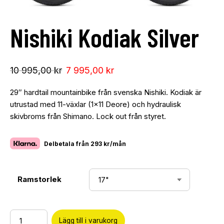
Nishiki Kodiak Silver
10 995,00
kr
7 995,00
kr
29″ hardtail mountainbike från svenska Nishiki. Kodiak är
utrustad med 11-växlar (1×11 Deore) och hydraulisk
skivbroms från Shimano. Lock out från styret.
Delbetala från
293 kr/mån
Ramstorlek
Lägg till i varukorg