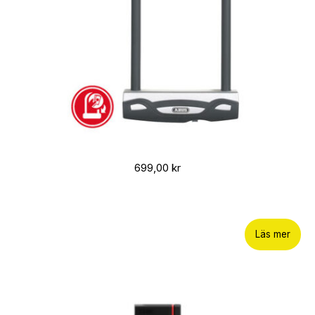
699,00
kr
Läs mer