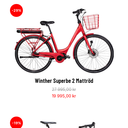
-29%
Winther Superbe 2 Mattröd
27 995,00
kr
19 995,00
kr
-19%