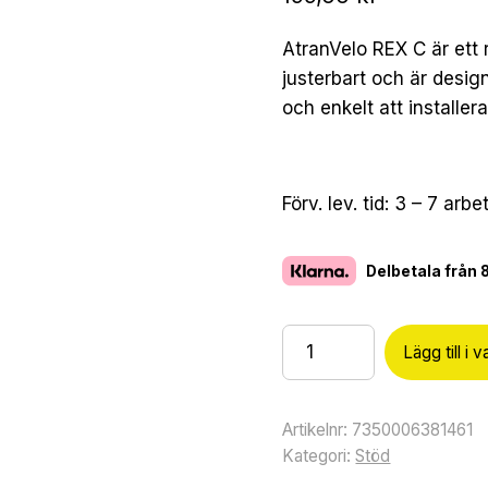
AtranVelo REX C är ett
justerbart och är desig
och enkelt att installera
Förv. lev. tid: 3 – 7 arb
Delbetala från
Lägg till i 
Artikelnr:
7350006381461
Kategori:
Stöd