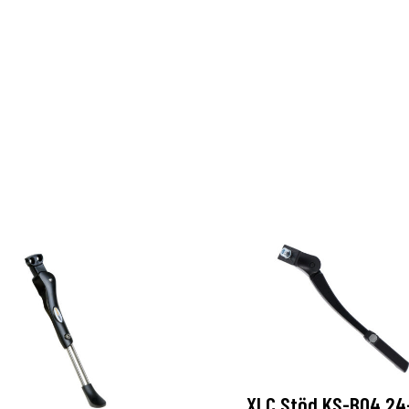
XLC Stöd KS-B04 24