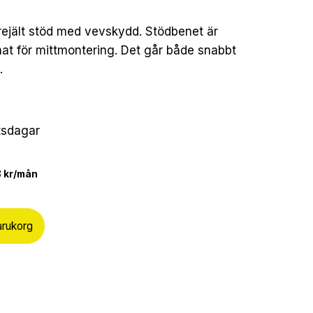
 rejält stöd med vevskydd. Stödbenet är
nat för mittmontering. Det går både snabbt
.
etsdagar
8 kr/mån
varukorg