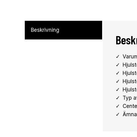
Beskrivning
Besk
Varum
Hjuls
Hjuls
Hjulst
Hjuls
Typ a
Cente
Ämnad