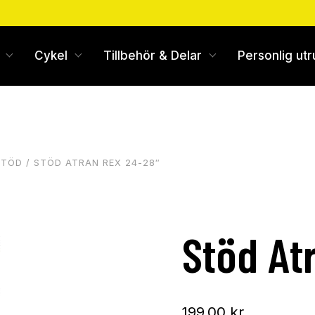
Cykel
Tillbehör & Delar
Personlig utr
STÖD
/ STÖD ATRAN REX 24-28″
Stöd At
199,00
kr