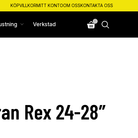
KÖPVILLKOR
MITT KONTO
OM OSS
KONTAKTA OSS
0
ustning
Verkstad
ran Rex 24-28″