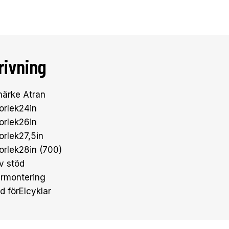
rivning
ärke Atran
torlek24in
torlek26in
orlek27,5in
torlek28in (700)
v stöd
rmontering
 förElcyklar