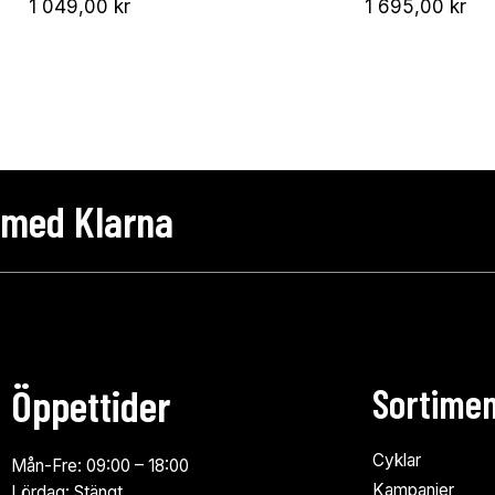
1 049,00
kr
1 695,00
kr
 med Klarna
Öppettider
Sortime
Cyklar
Mån-Fre: 09:00 – 18:00
Kampanjer
Lördag: Stängt