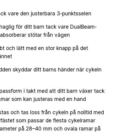
 tack vare den justerbara 3-punktsselen
haglig för ditt barn tack vare DualBeam-
absorberar stötar från vägen
bt och lätt med en stor knapp på det
ännet
dden skyddar ditt barns händer när cykeln
 passform i takt med att ditt barn växer tack
emmar som kan justeras med en hand
tas och tas loss från cykeln på nolltid med
bfästet som passar de flesta cykelramar
iameter på 28–40 mm och ovala ramar på