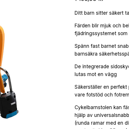
Ditt barn sitter säkert
Färden blir mjuk och be
fjädringssystemet som 
Spänn fast barnet snab
barnsäkra säkerhetssp
De integrerade sidosky
lutas mot en vägg
Säkerställer en perfekt
vare fotstöd och fotr
Cykelbarnstolen kan fäs
hjälp av universalsnab
(runda ramar med en d