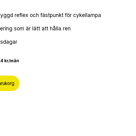
yggd reflex och fästpunkt för cykellampa
ing som är lätt att hålla ren
etsdagar
44 kr/mån
varukorg