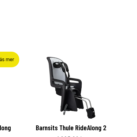
äs mer
long
Barnsits Thule RideAlong 2