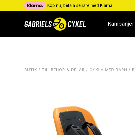
Köp nu, betala senare med Klarna
Kampanjer
BUTIK
/
TILLBEHÖR & DELAR
/
CYKLA MED BARN
/
B