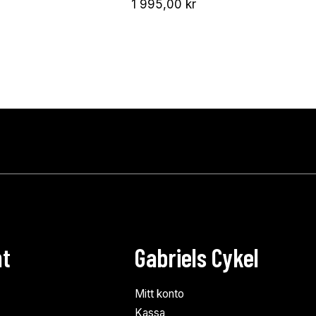
1 995,00
kr
nt
Gabriels Cykel
Mitt konto
Kassa