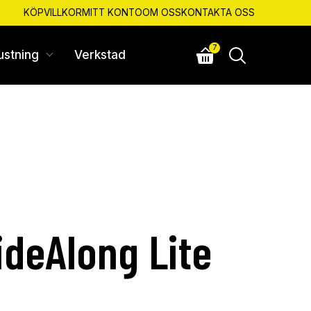
KÖPVILLKOR
MITT KONTO
OM OSS
KONTAKTA OSS
7
ustning
Verkstad
ideAlong Lite