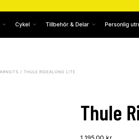
Cykel
Tillbehör & Delar
Personlig utr
ARNSITS
/ THULE RIDEALONG LITE
Thule R
1 195,00
kr