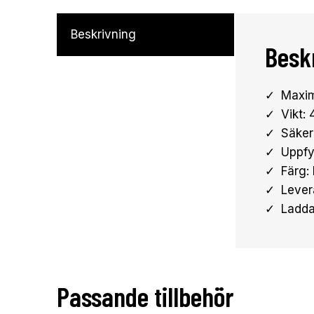
Beskrivning
Besk
Maxim
Vikt: 
Säker
Uppfy
Färg:
Lever
Ladda
Passande tillbehör