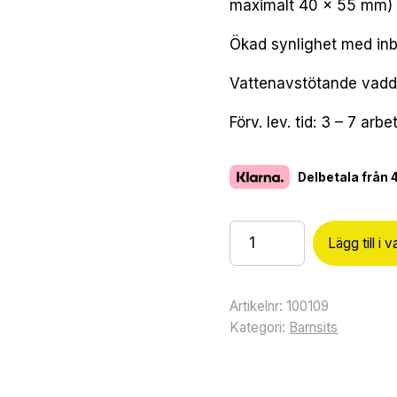
maximalt 40 × 55 mm)
Ökad synlighet med inb
Vattenavstötande vadder
Förv. lev. tid: 3 – 7 arb
Delbetala från
Lägg till i 
Artikelnr:
100109
Kategori:
Barnsits